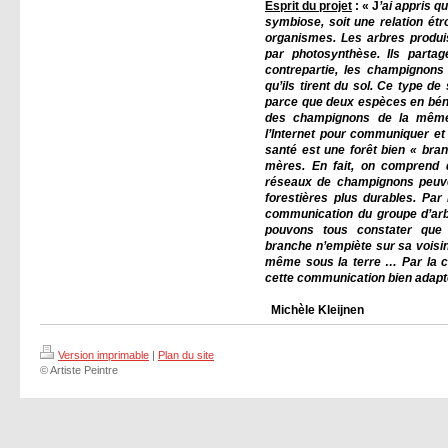
Esprit du projet
: « J
’ai appris q
symbiose, soit une relation étr
organismes. Les arbres produi
par photosynthèse. Ils parta
contrepartie, les champignons
qu’ils tirent du sol. Ce type d
parce que deux espèces en bén
des champignons de la même
l’Internet pour communiquer et
santé est une forêt bien « br
mères. En fait, on comprend 
réseaux de champignons peuve
forestières plus durables. Par m
communication du groupe d’arbre
pouvons tous constater que
branche n’empiète sur sa voisin
même sous la terre … Par la cou
cette communication bien adap
Michèle Kle
Version imprimable
|
Plan du site
© Artiste Peintre