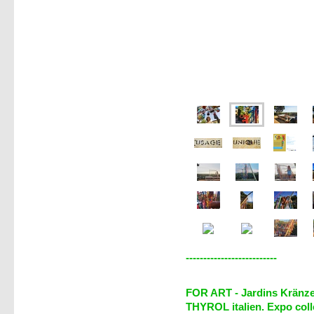
--------------------------
>>>>
FOR ART - Jardins Kränze
THYROL italien. Expo coll