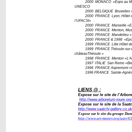
2000
MONACO
«Expo au Mu
UNESCO
2000
BELGIQUE
Bruxelles 
2000
FRANCE
Lyon, Hôtel 
l’UFACSI»
2000
FRANCE
Marseille «E
2000
FRANCE
Menton, Musé
2000
FRANCE
Mandelieu 
2000
FRANCE & 1998
«Epou
1999
FRANCE
Lille Hôtel d
1999
FRANCE Théoule-sur-m
châteauThéoule »
1998
FRANCE
Menton «L’A
1997
ITALIE
San Remo «Bienn
1996
FRANCE Aspremont «Gr
1996 FRANCE
Sainte-Agnès
LIENS @ :
Expose sur le site de l’Arbor
http://www.arboretum-roure.or
Expose sur le site de la Saatc
http://www.saatchi-gallery.co.uk
Expose sur le site du groupe Da
http://www.art-money.org/user/6