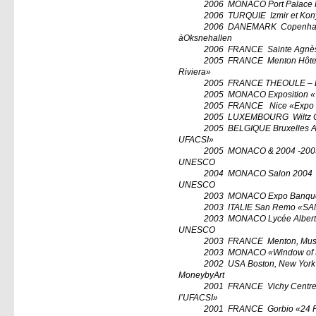
2006
MONACO Port Palace 
2006
TURQUIE
Izmir et Ko
2006
DANEMARK
Copenhag
àOksnehallen
2006
FRANCE
Sainte Agnès
2005
FRANCE
Menton Hôte
Riviera»
2005
FRANCE THEOULE –
2005
MONACO Exposition 
2005
FRANCE
Nice «Expo 
2005
LUXEMBOURG
Wiltz 
2005
BELGIQUE Bruxelles Ab
UFACSI»
2005
MONACO & 2004 -2003
UNESCO
2004
MONACO Salon 2004
UNESCO
2003
MONACO Expo Banque 
2003
ITALIE San Remo «S
2003
MONACO Lycée Albert 1e
UNESCO
2003
FRANCE
Menton, Musé
2003
MONACO «Window of t
2002
USA Boston, New York e
MoneybyArt
2001
FRANCE
Vichy Centre
l’UFACSI»
2001
FRANCE
Gorbio «24 P