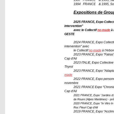
1994 FRANCE & 1995, Sosp
Expositions de Grou
2025 FRANCE
,
Expo Collect
intervention"
avec
le Collectif
no-made
à 
GESTE
2024 FRANCE, Expo Collective
intervention" avec
le Collectif
no-made
à l'Arbo
2023 FRANCE, Expo
"Fatras
Cap d'A
il
2023 ITALIE,
Expo Collective
Thyrol
2023 FRANCE,
Expo "Adaptat
made
2022 FRANCE, Expo personnell
novembre
2021 FRANCE Expo
"Chroni
Cap d'A
il
2021 FRANCE, Expo "Jardins d'Ar
de Roure (Alpes Maritimes) - pré
2020 FRANCE, Expo "In Vitro In Vi
Roc
Fleuri Cap d'Ail
2019 FRANCE, Expo "Acclimat