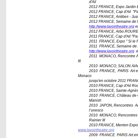
d'A
il
2012 FRANCE, Expo Jardin 
2012 FRANCE, Cap d'Ail "Pas
2012 FRANCE, Antibes - Juan-
2012 FRANCE, Semaine de la
http://www.lavoirtheatre.org
e
2012 FRANCE, Arbo.ROURE "
2011 FRANCE, Cap d'Ail "Pas
2011
FRANCE, Expo " Si le Pr
2011
FRANCE, Semaine de la
http://www.lavoirtheatre.org
e
2011
MONACO, Rencontre Art
III
2010
MONACO, SALON AIAP-
2010
FRANCE,
PARIS
Art e
Monaco
jusqu'en octobre 2011 FRA
2010 FRANCE, Cap d'Ail Roc
2010 FRANCE, Sainte-Agnès I
2010
FRANCE, Château de G
Manish
2010
JAPON, Rencontres
Ar
l’unesco
2010
MONACO, Rencontres
Rainier III
2010 FRANCE, Menton Expo 
www.lavoirtheatre.org
2009
FRANCE
PARIS Art en