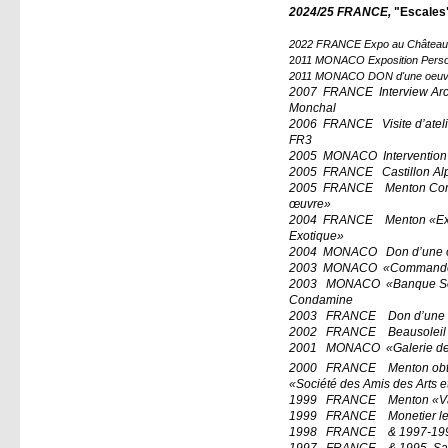
2024/25 FRANCE
,
"Escale
2022 FRANCE Expo au Château de 
2
011 MONACO Exposition Perso 
2011 MONACO DON d'une oeuvre 
2007 FRANCE Interview Archi
Monchal
2006 FRANCE Visite d’atelie
FR3
2005 MONACO Intervention e
2005 FRANCE Castillon Alpes
2005 FRANCE Menton Confé
œuvre»
2004 FRANCE Menton «Expo
Exotique»
2004 MONACO Don d’une œ
2003 MONACO «Commande d
2003 MONACO «Banque Soci
Condamine
2003 FRANCE Don d’une œ
2002 FRANCE Beausoleil « 
2001 MONACO «Galerie des
2000 FRANCE Menton obtie
«Société des Amis des Arts et
1999 FRANCE Menton «Val 
1999 FRANCE Monetier les 
1998 FRANCE & 1997-1996,
1997 FRANCE & 1995, Saint