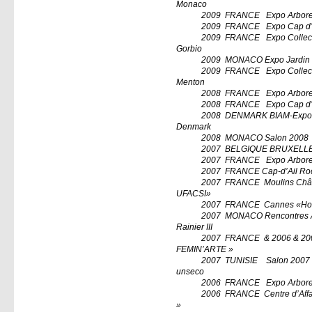
Monaco
2009
FRANCE
Expo Arbore
2009
FRANCE
Expo Cap d’A
2009
FRANCE
Expo Collect
Gorbio
2009
MONACO Expo Jardin 
2009
FRANCE
Expo Collect
Menton
2008
FRANCE
Expo Arbore
2008
FRANCE
Expo Cap d’
2008
DENMARK BIAM-Expo Hal
Denmark
2008
MONACO Salon 2008
2007
BELGIQUE BRUXELLE
2007
FRANCE
Expo Arbore
2007
FRANCE Cap-d’Ail Roc
2007
FRANCE
Moulins Chât
UFACSI»
2007
FRANCE
Cannes «Ho
2007
MONACO Rencontres Ar
Rainier III
2007
FRANCE
& 2006 & 20
FEMIN’ARTE »
2007
TUNISIE
Salon 2007 
unseco
2006
FRANCE
Expo Arbore
2006
FRANCE
Centre d’Affa
»